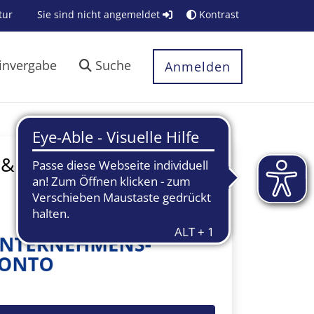
tur
Sie sind nicht angemeldet
Kontrast
invergabe
Suche
Anmelden
& Organisationen