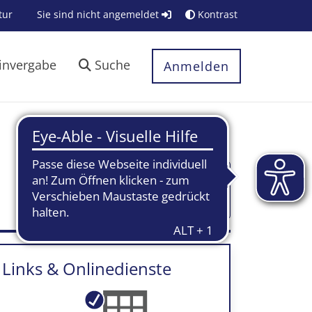
tur
Sie sind nicht angemeldet
Kontrast
invergabe
Suche
Anmelden
Textblöcke
ein-/ausklappen
Links & Onlinedienste