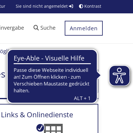
tur
Sie sind nicht angemeldet
Kontrast
invergabe
Suche
Anmelden
öglichkeit beantragen
es von
Textblöcke
ein-/ausklappen
Links & Onlinedienste