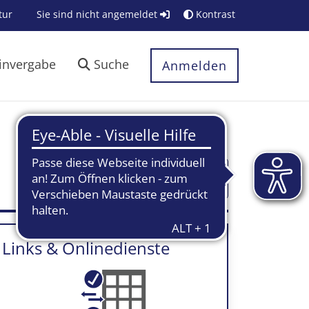
tur
Sie sind nicht angemeldet
Kontrast
invergabe
Suche
Anmelden
Textblöcke ein-/ausklappen
Links & Onlinedienste