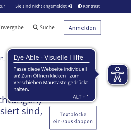
tur
Sie sind nicht angemeldet
Kontrast
invergabe
Suche
Anmelden
en, Pflegeeinrichtungen) von
ichtungen)
iert sind,
Textblöcke
ein-/ausklappen