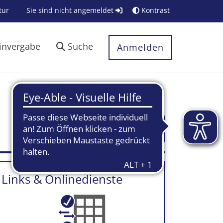
tur
Sie sind nicht angemeldet
Kontrast
invergabe
Suche
Anmelden
Textblöcke ein-/ausklappen
Links & Onlinedienste