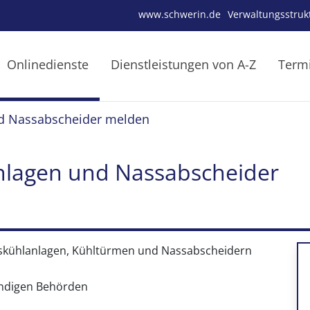
www.schwerin.de
Verwaltungsstruk
Onlinedienste
Dienstleistungen von A-Z
Term
nd Nassabscheider melden
nlagen und Nassabscheider
gskühlanlagen, Kühltürmen und Nassabscheidern
ändigen Behörden