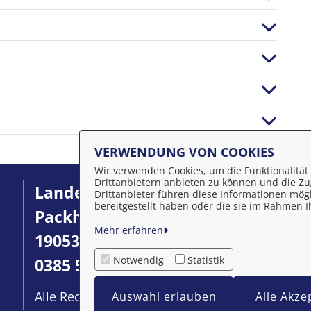
VERWENDUNG VON COOKIES
Wir verwenden Cookies, um die Funktionalität 
Drittanbietern anbieten zu können und die Zug
Landeshauptstadt Schwerin
I
Drittanbieter führen diese Informationen mög
bereitgestellt haben oder die sie im Rahmen
Packhof 2-6
D
Mehr erfahren
19053 Schwerin
Ba
Notwendig
Statistik
0385 545-0
Alle Rechte vorbehalten
Auswahl erlauben
Alle Akze