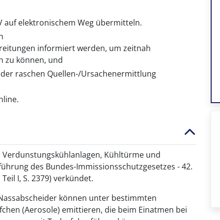
V auf elektronischem Weg übermitteln.
h
itungen informiert werden, um zeitnah
 zu können, und
i der raschen Quellen-/Ursachenermittlung
line.
er Verdunstungskühlanlagen, Kühltürme und
führung des Bundes-Immissionsschutzgesetzes - 42.
eil I, S. 2379) verkündet.
Nassabscheider können unter bestimmten
chen (Aerosole) emittieren, die beim Einatmen bei