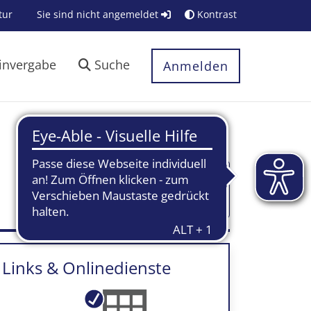
tur
Sie sind nicht angemeldet
Kontrast
invergabe
Suche
Anmelden
Textblöcke
ein-/ausklappen
Links & Onlinedienste