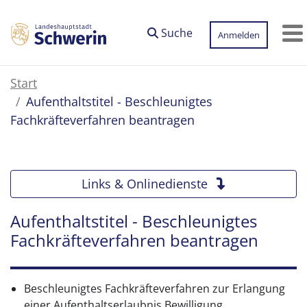
Zum Hauptinhalt springen
Suche
Anmelden
M
Start
Aufenthaltstitel - Beschleunigtes
Fachkräfteverfahren beantragen
Links & Onlinedienste
Aufenthaltstitel - Beschleunigtes
Fachkräfteverfahren beantragen
Beschleunigtes Fachkräfteverfahren zur Erlangung
einer Aufenthaltserlaubnis Bewilligung